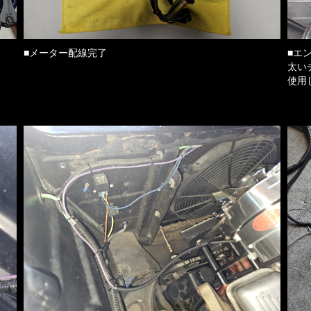
■メーター配線完了
■エ
太い
使用