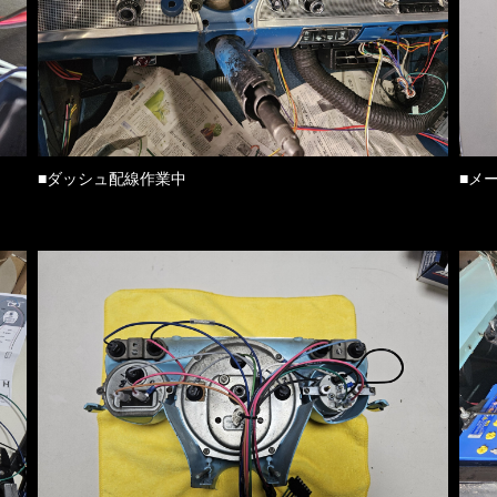
■ダッシュ配線作業中
■メ