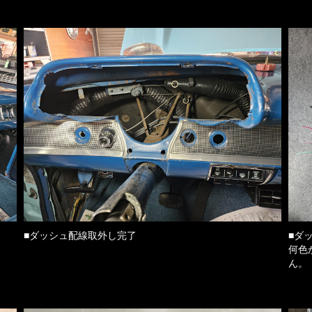
■ダッシュ配線取外し完了
■ダ
何色
ん。