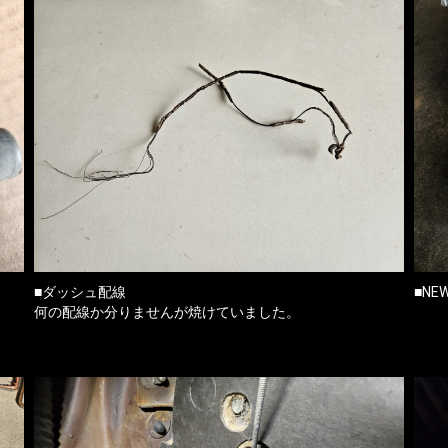
）
■ダッシュ配線
■NE
何の配線か分りませんが焼けていました。