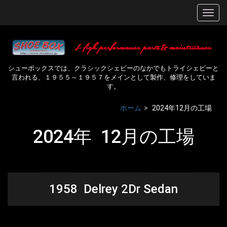
シューボックスでは、クラシックシェビーのなかでもトライシェビーと
言われる、１９５５～１９５７をメインとして製作、修理をしていま
す。
ホーム
2024年12月の工場
2024年 12月の工場
1958 Delrey 2Dr Sedan