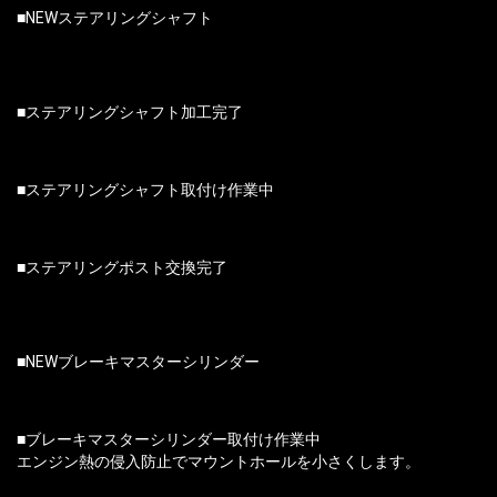
■NEWステアリングシャフト
■ステアリングシャフト加工完了
■ステアリングシャフト取付け作業中
■ステアリングポスト交換完了
■NEWブレーキマスターシリンダー
■ブレーキマスターシリンダー取付け作業中
エンジン熱の侵入防止でマウントホールを小さくします。